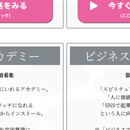
カデミー
ビジネ
一般募集
にいれるアカデミー。
「スピリチュ
「人に価
リッチになれる
「SNSで起
宙からインストール。
という人に
を宇宙意識に
※「ビジネス