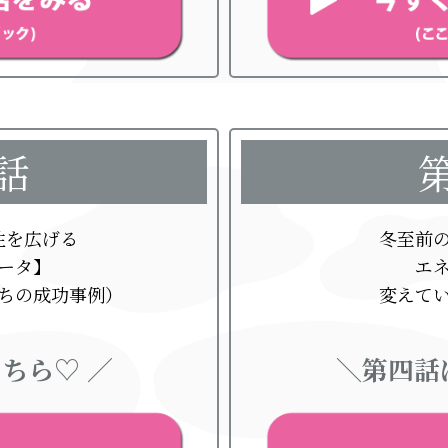
話
性を広げる
冬至前
ータ】
エ
ちの成功事例）
変えて
ちら♡ ／
＼第四話