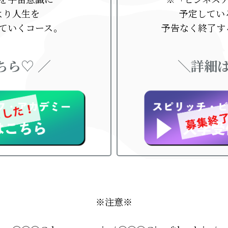
より人生を
予定してい
ていくコース。
予告なく終了す
ちら♡ ／
＼詳細は
※注意※