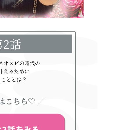
第2話
ネオスピの時代の
叶えるために
なこととは？
はこちら♡ ／