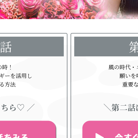
話
の時！
風の時代・
ギーを活用し
願いを
る方法
重要
ちら♡ ／
＼第二話