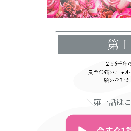
第１
2万6千年
夏至の強いエネル
願いを叶え
＼第一話はこ