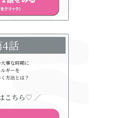
第4話
の大事な時期に
ネルギーを
いく方法とは？
はこちら♡ ／