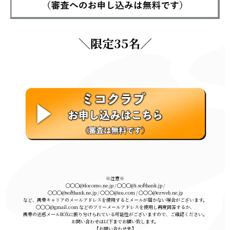
＼限定35名／
※注意※
◯◯◯@docomo.ne.jp / ◯◯◯@i.softbank.jp /
◯◯◯@softbank.ne.jp / 〇〇〇@au.com / 〇〇〇@ezweb.ne.jp
など、携帯キャリアのメールアドレスを使用するとメールが届かない場合がございます。
◯◯◯@gmail.com などのフリーメールアドレスを使用し再度回答するか、
携帯の迷惑メールBOXに振り分けられている可能性がございますので、ご確認ください。
お問い合わせは以下までお願い致します。
【お問い合わせ先】