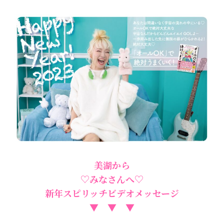
美湖から
♡みなさんへ♡
新年スピリッチビデオメッセージ
▼ ▼ ▼