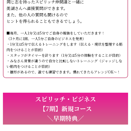
同じ志を持ったスピリッチ仲間達と一緒に
美湖さんへ直接質問ができます。
また、他の人の質問も聞けるので
ヒントを得られることもできるでしょう。
■毎月、一人1分又は5分でご自身の報告をしていただきます！
（3ケ月に1回、一人5分ご自身のビジネスを発表）
・1分又は5分で伝えるトレーニングをします（伝える・現状を整理する筋
肉をつけることが目的）
・スタッフがタイマーを計ります（1分又は5分の体験をすることが目的）
・みなさん背景が違うので自分と比較しないトレーニング（ジャッジしな
い筋肉をつけることが目的）
・雛形があるので、誰でも練習できます。慣れてきたらアレンジOK～！
スピリッチ・
ビジネス
【7期】新規コース
＼早期特典／