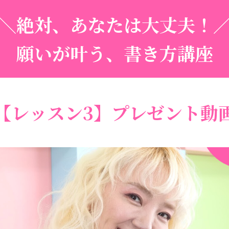
＼絶対、あなたは大丈夫！
願いが叶う、書き方講座
【
レッスン3
】プレゼント動